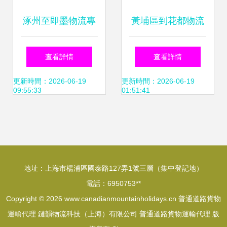
涿州至即墨物流專
黃埔區到花都物流
線 全境送達，暖心
專線 2021年一站
查看詳情
查看詳情
服務，2022年報價
式普通貨物運輸代
更新時間：2026-06-19
更新時間：2026-06-19
09:55:33
01:51:41
已全面更新
理服務指南
地址：上海市楊浦區國泰路127弄1號三層（集中登記地）
電話：6950753**
Copyright © 2026
www.canadianmountainholidays.cn
普通道路貨物
運輸代理
鏈韻物流科技（上海）有限公司
普通道路貨物運輸代理
版