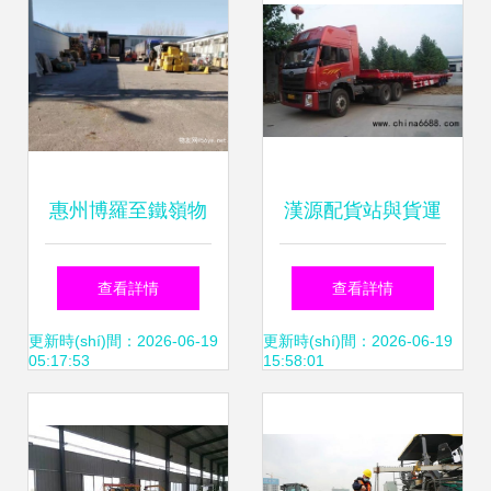
輸代理指南
務(wù)解析
惠州博羅至鐵嶺物
漢源配貨站與貨運
流專(zhuān)線
(yùn)信息部 2022
查看詳情
查看詳情
2023年省市縣鄉
年高效運(yùn)輸與
更新時(shí)間：2026-06-19
更新時(shí)間：2026-06-19
05:17:53
15:58:01
(xiāng)鎮(zhèn)全
全境派送服務(wù)
域派送與時(shí)效
指南