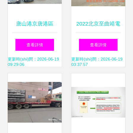
(yùn)輸代理加盟
理高效暢行
唐山港京唐港區
2022北京至曲靖電
(qū)商品汽車(chē)
動(dòng)車(chē)托
查看詳情
查看詳情
運(yùn)輸內(nèi)貿
運(yùn)服務(wù)指
更新時(shí)間：2026-06-19
更新時(shí)間：2026-06-19
09:29:06
03:37:57
(mào)航線開(kāi)
南 經(jīng)濟(jì)實
通，打造高效物流
(shí)惠、全國(guó)
新通道
派送到家