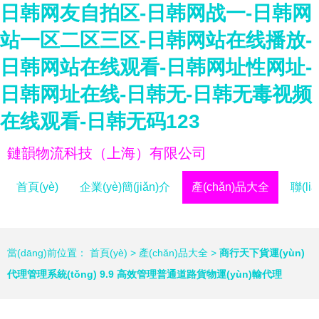
日韩网友自拍区-日韩网战一-日韩网
站一区二区三区-日韩网站在线播放-
日韩网站在线观看-日韩网址性网址-
日韩网址在线-日韩无-日韩无毒视频
在线观看-日韩无码123
鏈韻物流科技（上海）有限公司
首頁(yè)
企業(yè)簡(jiǎn)介
產(chǎn)品大全
聯(li
當(dāng)前位置：
首頁(yè)
>
產(chǎn)品大全
>
商行天下貨運(yùn)
代理管理系統(tǒng) 9.9 高效管理普通道路貨物運(yùn)輸代理