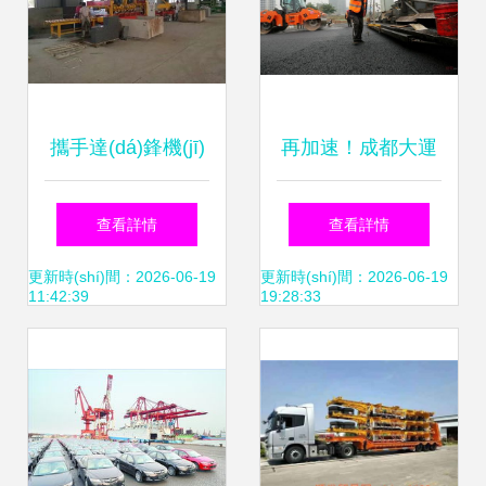
保障解析
攜手達(dá)鋒機(jī)
再加速！成都大運
械，共創(chuàng)
(yùn)會(huì)直聯
查看詳情
查看詳情
路沿石設(shè)備財
(lián)通道啟動
更新時(shí)間：2026-06-19
更新時(shí)間：2026-06-19
11:42:39
19:28:33
(cái)富未來(lái)
(dòng)瀝青鋪設
——誠(chéng)邀全
(shè)，助力普通道
國(guó)道路貨物運
路貨物運(yùn)輸代