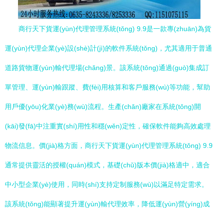
商行天下貨運(yùn)代理管理系統(tǒng) 9.9是一款專(zhuān)為貨
運(yùn)代理企業(yè)設(shè)計(jì)的軟件系統(tǒng)，尤其適用于普通
道路貨物運(yùn)輸代理場(chǎng)景。該系統(tǒng)通過(guò)集成訂
單管理、運(yùn)輸跟蹤、費(fèi)用核算和客戶服務(wù)等功能，幫助
用戶優(yōu)化業(yè)務(wù)流程。生產(chǎn)廠家在系統(tǒng)開
(kāi)發(fā)中注重實(shí)用性和穩(wěn)定性，確保軟件能夠高效處理
物流信息。價(jià)格方面，商行天下貨運(yùn)代理管理系統(tǒng) 9.9
通常提供靈活的授權(quán)模式，基礎(chǔ)版本價(jià)格適中，適合
中小型企業(yè)使用，同時(shí)支持定制服務(wù)以滿足特定需求。
該系統(tǒng)能顯著提升運(yùn)輸代理效率，降低運(yùn)營(yíng)成