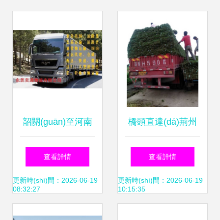
韶關(guān)至河南
橋頭直達(dá)荊州
許昌鄢陵縣回程貨
市 物流回程車
查看詳情
查看詳情
車(chē)運(yùn)輸
(chē)與普通道路貨
更新時(shí)間：2026-06-19
更新時(shí)間：2026-06-19
08:32:27
10:15:35
與道路貨物運(yùn)
物運(yùn)輸代理服