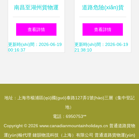
南昌至湖州貨物運
道路危險(xiǎn)貨
(yùn)輸代理服務
物運(yùn)輸安全管
查看詳情
查看詳情
(wù)全解析——
理 規(guī)范、挑戰
更新時(shí)間：2026-06-19
更新時(shí)間：2026-06-19
00:16:37
21:38:10
2022年普通道路貨
(zhàn)與代理服務
運(yùn)通達(dá)指
(wù)融合
地址：上海市楊浦區(qū)國(guó)泰路127弄1號(hào)三層（集中登記
南
地）
電話：6950753**
Copyright © 2026
www.canadianmountainholidays.cn
普通道路貨物
運(yùn)輸代理
鏈韻物流科技（上海）有限公司
普通道路貨物運(yùn)